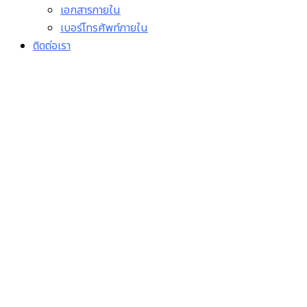
เอกสารภายใน
เบอร์โทรศัพท์ภายใน
ติดต่อเรา
ประกาศโรงพยาบาลบ้านนา
เรื่อง ผลการคัดเลือกเพื่อ
จำหน่ายอาหารและเครื่องดื่ม
ในร้านค้าสวัสดิการโรง
พยาบาลบ้านนา
23/11/2563