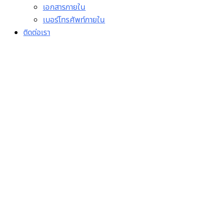
เอกสารภายใน
เบอร์โทรศัพท์ภายใน
ติดต่อเรา
ประกาศ รายชื่อผู้ผ่านการ
เลือกสรรเป็นลูกจ้างชั่วคราว
เงินบำรุงโรงพยาบาล (ราย
เดือน) ตำแหน่งพนักงาน
ซักฟอก พนักงานเปล
พนักงานช่วยเหลือคนไข้