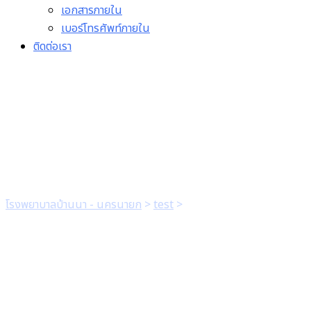
เอกสารภายใน
เบอร์โทรศัพท์ภายใน
ติดต่อเรา
คำสั่งแต่งตั้งคณะทำงาน
ชมรมจริยธรรม
โรงพยาบาลบ้านนา - นครนายก
>
test
>
คำสั่งแต่งตั้งคณะทำงาน
ชมรมจริยธรรม