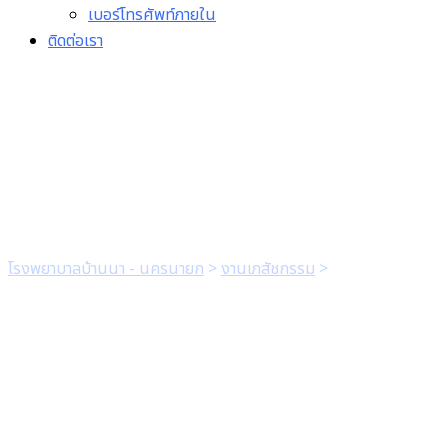
เบอร์โทรศัพท์ภายใน
ติดต่อเรา
คุ่มือการใช้ยา High Alert
Drug
โรงพยาบาลบ้านนา - นครนายก
>
งานเภสัชกรรม
>
คุ่มือการใช้ยา
High Alert Drug