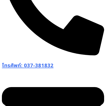
โทรศัพท์: 037-381832