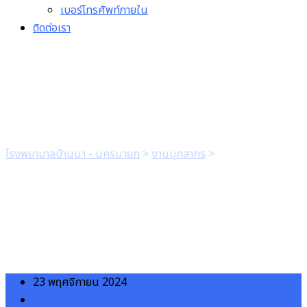
เบอร์โทรศัพท์ภายใน
ติดต่อเรา
แบบใบขอโอน
โรงพยาบาลบ้านนา - นครนายก
>
งานบุคลากร
>
แบบใบขอโอน
23 พฤศจิกายน 2024
admin