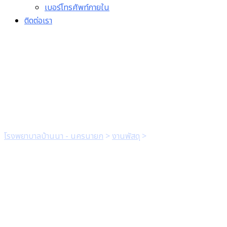
เบอร์โทรศัพท์ภายใน
ติดต่อเรา
แบบฟอร์มขออนุมัติในหลัก
การ
โรงพยาบาลบ้านนา - นครนายก
>
งานพัสดุ
>
แบบฟอร์มขออนุมัติใน
หลักการ