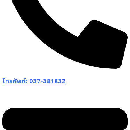
โทรศัพท์: 037-381832