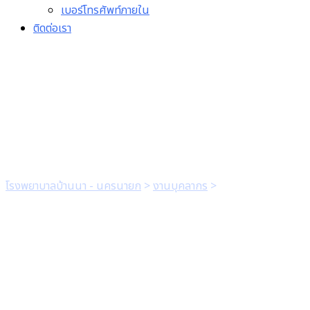
เบอร์โทรศัพท์ภายใน
ติดต่อเรา
แบบฟอร์มแจ้งคืนบ้านพัก
โรงพยาบาลบ้านนา
โรงพยาบาลบ้านนา - นครนายก
>
งานบุคลากร
>
แบบฟอร์มแจ้งคืน
บ้านพักโรงพยาบาลบ้านนา