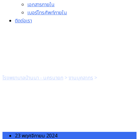
เอกสารภายใน
เบอร์โทรศัพท์ภายใน
ติดต่อเรา
แบบใบลาอุปสมบท
โรงพยาบาลบ้านนา - นครนายก
>
งานบุคลากร
>
แบบใบลาอุปสมบท
23 พฤศจิกายน 2024