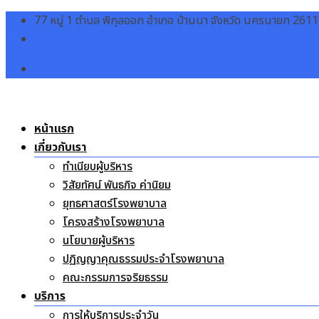
Skip
77 หมู่ 1 ตำบล พิกุลออก อำเภอ บ้านนา จังหวัด นครนายก 261
to
037-381832
content
หน้าแรก
เกี่ยวกับเรา
ทำเนียบผู้บริหาร
วิสัยทัศน์ พันธกิจ ค่านิยม
ยุทธศาสตร์โรงพยาบาล
โครงสร้างโรงพยาบาล
นโยบายผู้บริหาร
ปฏิญญาคุณธรรมประจำโรงพยาบาล
คณะกรรมการจริยธรรม
บริการ
การให้บริการประจำวัน