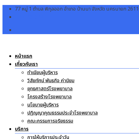
Skip
77 หมู่ 1 ตำบล พิกุลออก อำเภอ บ้านนา จังหวัด นครนายก 261
to
037-381832
content
หน้าแรก
เกี่ยวกับเรา
ทำเนียบผู้บริหาร
วิสัยทัศน์ พันธกิจ ค่านิยม
ยุทธศาสตร์โรงพยาบาล
โครงสร้างโรงพยาบาล
นโยบายผู้บริหาร
ปฏิญญาคุณธรรมประจำโรงพยาบาล
คณะกรรมการจริยธรรม
บริการ
การให้บริการประจำวัน