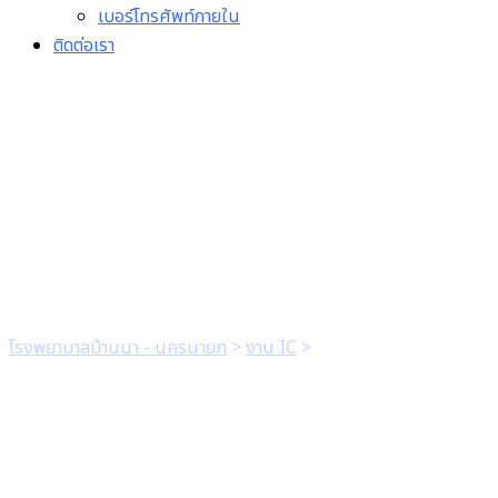
เบอร์โทรศัพท์ภายใน
ติดต่อเรา
Flow_แนวทางเวช
ปฏิบัติ_การวินิจฉัย_ดูแล
รักษา_10
โรงพยาบาลบ้านนา - นครนายก
>
งาน IC
>
Flow_แนวทางเวช
ปฏิบัติ_การวินิจฉัย_ดูแลรักษา_10