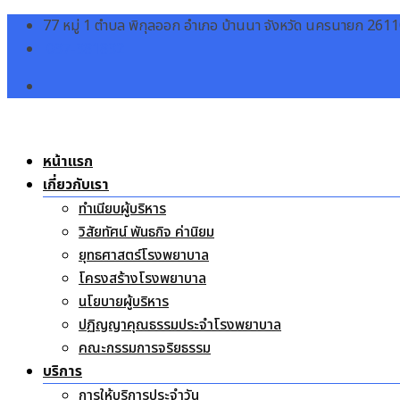
Skip
77 หมู่ 1 ตำบล พิกุลออก อำเภอ บ้านนา จังหวัด นครนายก 261
to
037-381832
content
หน้าแรก
เกี่ยวกับเรา
ทำเนียบผู้บริหาร
วิสัยทัศน์ พันธกิจ ค่านิยม
ยุทธศาสตร์โรงพยาบาล
โครงสร้างโรงพยาบาล
นโยบายผู้บริหาร
ปฏิญญาคุณธรรมประจำโรงพยาบาล
คณะกรรมการจริยธรรม
บริการ
การให้บริการประจำวัน