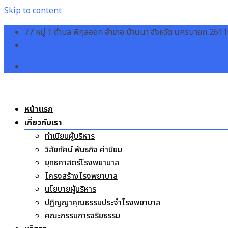
Skip
77 หมู่ 1 ตำบล พิกุลออก อำเภอ บ้านนา จังหวัด นครนายก 261
to
037-381832
content
หน้าแรก
เกี่ยวกับเรา
ทำเนียบผู้บริหาร
วิสัยทัศน์ พันธกิจ ค่านิยม
ยุทธศาสตร์โรงพยาบาล
โครงสร้างโรงพยาบาล
นโยบายผู้บริหาร
ปฏิญญาคุณธรรมประจำโรงพยาบาล
คณะกรรมการจริยธรรม
บริการ
การให้บริการประจำวัน