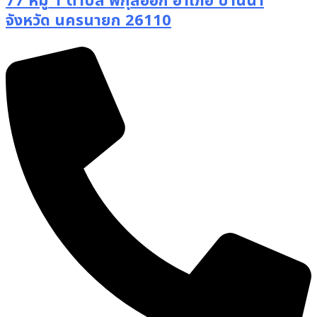
77 หมู่ 1 ตำบล พิกุลออก อำเภอ บ้านนา
จังหวัด นครนายก 26110