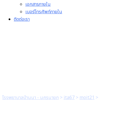
เอกสารภายใน
เบอร์โทรศัพท์ภายใน
ติดต่อเรา
5. มีแบบฟอร์มการเผยแพร่
ข้อมูลต่อสาธารณะผ่าน
เว็บไซต์ของหน่วยงาน
โรงพยาบาลบ้านนา - นครนายก
>
ita67
>
moit21
>
5. มีแบบฟอร์ม
การเผยแพร่ข้อมูลต่อสาธารณะผ่านเว็บไซต์ของหน่วยงาน