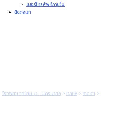
เบอร์โทรศัพท์ภายใน
ติดต่อเรา
1.4 มีแบบฟอร์มการเผยแพร่
ข้อมูลต่อสาธารณะผ่าน
เว็บไซต์ของหน่วยงาน
โรงพยาบาลบ้านนา - นครนายก
>
ita68
>
moit1
>
1.4 มีแบบฟอร์ม
การเผยแพร่ข้อมูลต่อสาธารณะผ่านเว็บไซต์ของหน่วยงาน