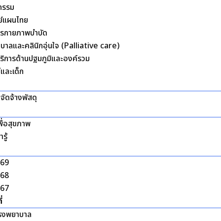
ตกรรม
ย์แผนไทย
การกายภาพบำบัด
ภิบาลและคลินิกอุ่นใจ (Palliative care)
บริการด้านปฐมภูมิและองค์รวม
่และเด็ก
อจัดจ้างพัสดุ
ื่อสุขภาพ
รู้
569
568
567
่
รงพยาบาล