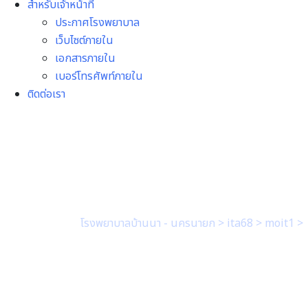
สำหรับเจ้าหน้าที่
ประกาศโรงพยาบาล
เว็บไซต์ภายใน
เอกสารภายใน
เบอร์โทรศัพท์ภายใน
ติดต่อเรา
2.1 มีบันทึกข้อความ 
อนุญาตนำไปเผยแพร่บ
โรงพยาบาลบ้านนา - นครนายก
>
ita68
>
moit1
>