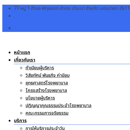
Skip
77 หมู่ 1 ตำบล พิกุลออก อำเภอ บ้านนา จังหวัด นครนายก 261
to
037-381832
content
หน้าแรก
เกี่ยวกับเรา
ทำเนียบผู้บริหาร
วิสัยทัศน์ พันธกิจ ค่านิยม
ยุทธศาสตร์โรงพยาบาล
โครงสร้างโรงพยาบาล
นโยบายผู้บริหาร
ปฏิญญาคุณธรรมประจำโรงพยาบาล
คณะกรรมการจริยธรรม
บริการ
การให้บริการประจำวัน