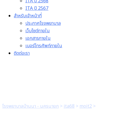
ITA ปี 2568
ITA ปี 2567
สำหรับเจ้าหน้าที่
ประกาศโรงพยาบาล
เว็บไซต์ภายใน
เอกสารภายใน
เบอร์โทรศัพท์ภายใน
ติดต่อเรา
2. วิสัยทัศน์พันธกิจ ค่านิย
โรงพยาบาลบ้านนา - นครนายก
>
ita68
>
moit2
>
2. วิสัยทัศน์พัน