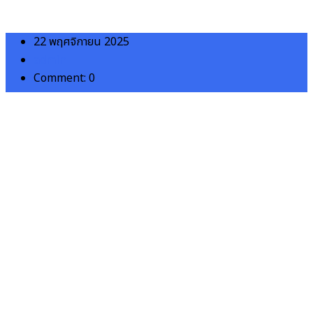
22 พฤศจิกายน 2025
admin
Comment: 0
ita68
,
moit2
MOIT_2_ข้อ_18.4_ขออนุมัติเผยแพร่แนวทางปฏิบัติงานเพื่อตรวจสอบบุคลากรใน
หน่วยงานด้านการจัดซื้อจัดจ้างในปีงบประมาณ_พ.ศ._2568
Download
โรงพยาบาลชุมชนเพื่อประชาชน