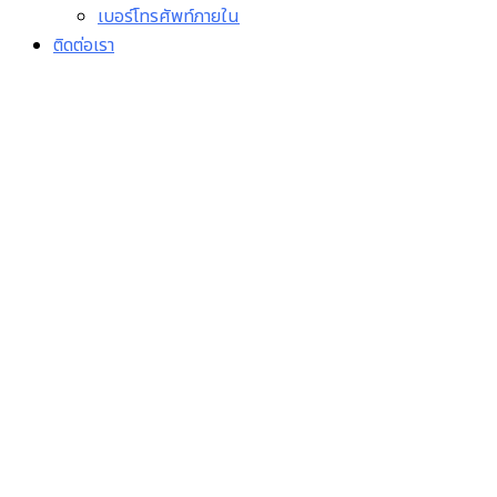
เบอร์โทรศัพท์ภายใน
ติดต่อเรา
18.4 ประกาศสำนักงานปลัด
กระทรวงสาธารณสุขว่าด้วย
แนวทางปฏิบัติงานเพื่อตรวจ
สอบบุคลากรในหน่วยงาน
ด้านการจัดซื้อจัดจ้าง พ.ศ.
2560 และแบบแสดงความ
บริสุทธิ์ใจในการจัดซื้อจัดจ้าง