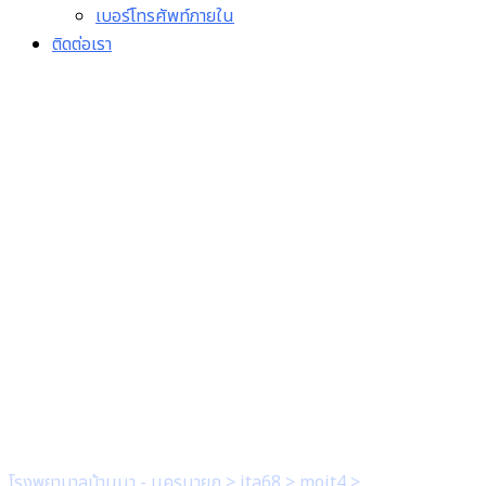
เบอร์โทรศัพท์ภายใน
ติดต่อเรา
1. มีบันทึกข้อความ ที่ผู้
บริหารลงนามรับทราบ
แผนการจัดซื้อ จัดจ้าง ประจำ
ปีของหน่วยงาน และมีการขอ
อนุญาตนำไปเผยแพร่บน
เว็บไซต์ของหน่วยงาน
โรงพยาบาลบ้านนา - นครนายก
>
ita68
>
moit4
>
1. มีบันทึก