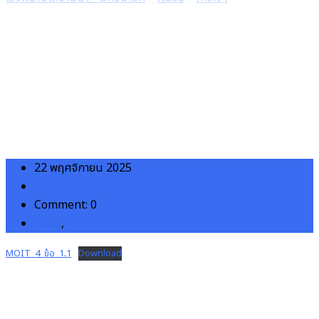
ข้อความ ที่ผู้บริหารลงนามรับทราบแผนการจัดซื้อ จัดจ้าง ประจำปีของ
หน่วยงาน และมีการขออนุญาตนำไปเผยแพร่บนเว็บไซต์ของหน่วยงาน
22 พฤศจิกายน 2025
admin
Comment: 0
ita68
,
moit4
MOIT_4_ข้อ_1.1
Download