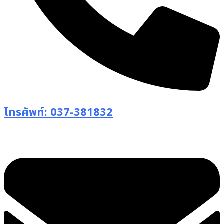
โทรศัพท์: 037-381832