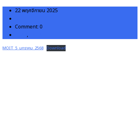
22 พฤศจิกายน 2025
admin
Comment: 0
ita68
,
moit5
MOIT_5_มกราคม_2568
Download
โรงพยาบาลชุมชนเพื่อประชาชน