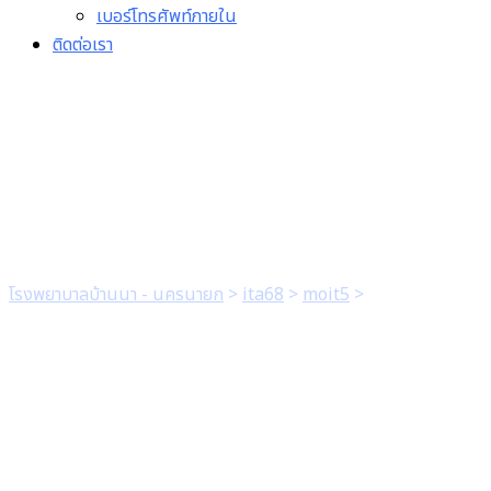
เบอร์โทรศัพท์ภายใน
ติดต่อเรา
1. แบบ สขร.1 เดือนมกราคม
2568
โรงพยาบาลบ้านนา - นครนายก
>
ita68
>
moit5
>
1. แบบ สขร.1
เดือนมกราคม 2568