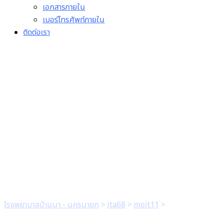
เอกสารภายใน
เบอร์โทรศัพท์ภายใน
ติดต่อเรา
6. มีบันทึกข้อความรายงาน ที่
ผู้บริหารลงนามรับทราบ สั่ง
การ และมีการขออนุญาตนำ
ขึ้นเผยแพร่บนเว็บไซต์ของ
หน่วยงาน (สำหรับข้อ 2. ข้อ
3. และข้อ 4.)
โรงพยาบาลบ้านนา - นครนายก
>
ita68
>
moit11
>
6. มีบันทึก