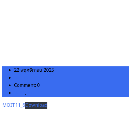
ข้อความรายงาน ที่ผู้บริหารลงนามรับทราบ สั่งการ และมีการขอ
อนุญาตนำขึ้นเผยแพร่บนเว็บไซต์ของหน่วยงาน (สำหรับข้อ 2. ข้อ 3.
และข้อ 4.)
22 พฤศจิกายน 2025
admin
Comment: 0
ita68
,
moit11
MOIT11_6
Download