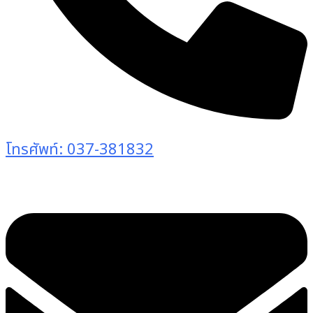
โทรศัพท์: 037-381832