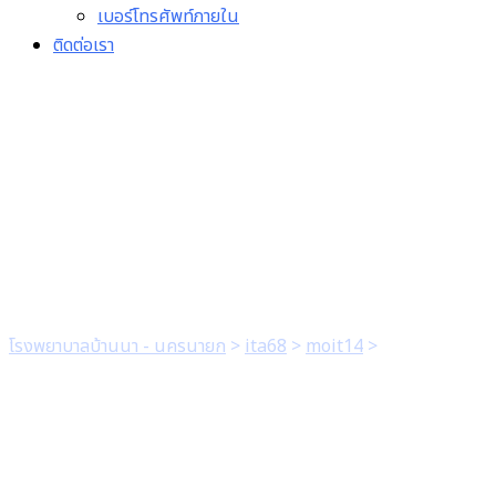
เบอร์โทรศัพท์ภายใน
ติดต่อเรา
3.1 การยืมพัสดุประเภทใช้สิ้น
เปลืองระหว่างหน่วยงานของ
รัฐ
โรงพยาบาลบ้านนา - นครนายก
>
ita68
>
moit14
>
3.1 การยืม
พัสดุประเภทใช้สิ้นเปลืองระหว่างหน่วยงานของรัฐ