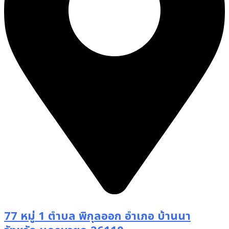
77 หมู่ 1 ตำบล พิกุลออก อำเภอ บ้านนา