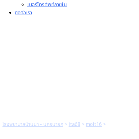
เบอร์โทรศัพท์ภายใน
ติดต่อเรา
2.1 มีบันทึกข้อความเสนอผู้
บริหารสูงสุดของหน่วยงาน
และมีการขออนุญาตนำไป
เผยแพร่บนเว็บไ ซต์ของ
หน่วยงาน
โรงพยาบาลบ้านนา - นครนายก
>
ita68
>
moit16
>
2.1 มีบันทึก
ข้อความเสนอผู้บริหารสูงสุดของหน่วยงาน และมีการขออนุญาตนำไป