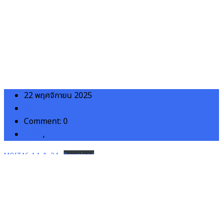
เผยแพร่บนเว็บไ ซต์ของหน่วยงาน
22 พฤศจิกายน 2025
admin
Comment: 0
ita68
,
moit16
MOIT16_1.1_&_2.1
Download