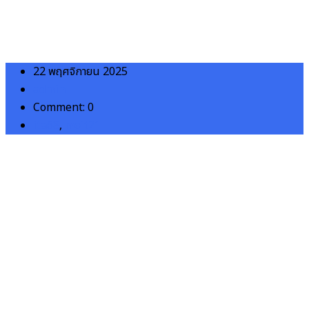
22 พฤศจิกายน 2025
admin
Comment: 0
ita68
,
moit21
MOIT21_ข้อ_3_ข้อ_4_แก้
Download
โรงพยาบาลชุมชนเพื่อประชาชน