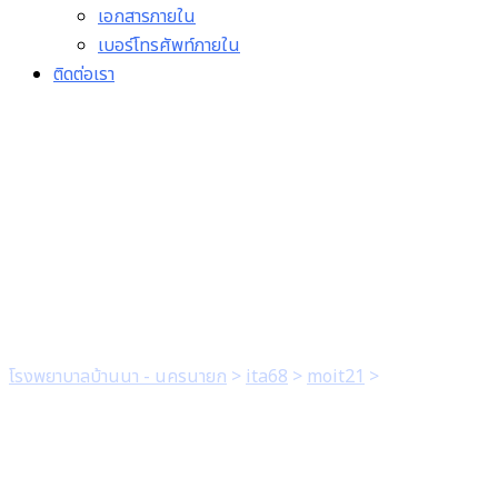
เอกสารภายใน
เบอร์โทรศัพท์ภายใน
ติดต่อเรา
4. มีภาพถ่ายกิจกรรม ที่ระบุ
วัน เวลา สถานที่จัดกิจกรรมที่
ชัดเจน
โรงพยาบาลบ้านนา - นครนายก
>
ita68
>
moit21
>
4. มีภาพถ่าย
กิจกรรม ที่ระบุวัน เวลา สถานที่จัดกิจกรรมที่ชัดเจน