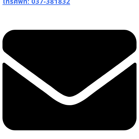
โทรศัพท์: 037-381832