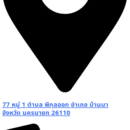
77 หมู่ 1 ตำบล พิกุลออก อำเภอ บ้านนา
จังหวัด นครนายก 26110