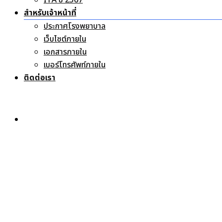
ITA ปี 2567
สำหรับเจ้าหน้าที่
ประกาศโรงพยาบาล
เว็บไซต์ภายใน
เอกสารภายใน
เบอร์โทรศัพท์ภายใน
ติดต่อเรา
หน้าแรก
เกี่ยวกับเรา
ทำเนียบผู้บริหาร
วิสัยทัศน์ พันธกิจ ค่านิยม
ยุทธศาสตร์โรงพยาบาล
โครงสร้างโรงพยาบาล
นโยบายผู้บริหาร