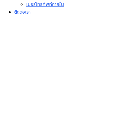
เบอร์โทรศัพท์ภายใน
ติดต่อเรา
1.2 รายงานผลการดำเนิน
งานตามแผนปฏิบัติการ
ป้องกัน ปราบปรามการทุจริต
และประพฤติมิชอบของหน่วย
งาน ประจำปีงบประมาณ
พ.ศ. 2569 รอบ 6 เดือน (1
ตุลาคม 2568-31 มีนาคม