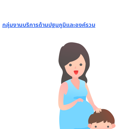
กลุ่มงานบริการด้านปฐมภูมิและองค์รวม