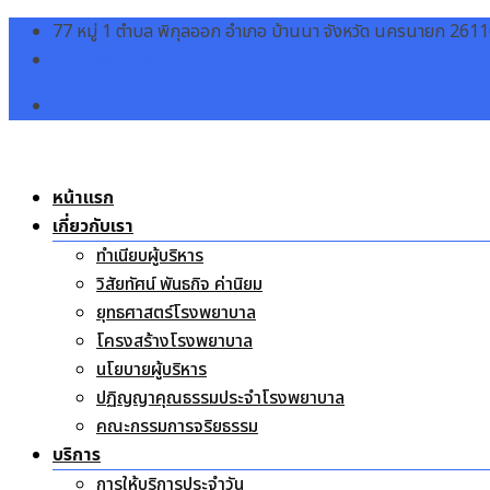
Skip
77 หมู่ 1 ตำบล พิกุลออก อำเภอ บ้านนา จังหวัด นครนายก 261
to
037-381832
content
หน้าแรก
เกี่ยวกับเรา
ทำเนียบผู้บริหาร
วิสัยทัศน์ พันธกิจ ค่านิยม
ยุทธศาสตร์โรงพยาบาล
โครงสร้างโรงพยาบาล
นโยบายผู้บริหาร
ปฏิญญาคุณธรรมประจำโรงพยาบาล
คณะกรรมการจริยธรรม
บริการ
การให้บริการประจำวัน