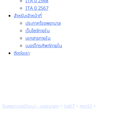
ITA ปี 2568
ITA ปี 2567
สำหรับเจ้าหน้าที่
ประกาศโรงพยาบาล
เว็บไซต์ภายใน
เอกสารภายใน
เบอร์โทรศัพท์ภายใน
ติดต่อเรา
4. ประมวลจริยธรรมข้าราชกา
โรงพยาบาลบ้านนา - นครนายก
>
ita67
>
moit2
>
4. ประมวลจริยธร