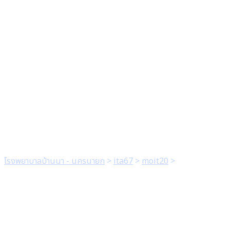
Education) กระทรวง
สาธารณสุข ภายใต้พันธ
สัญญา :สาธารณสุข ซื่อสัตย์
โปร่งใส ตื่นรู้สู้ทุจริต จิตพอ
เพียง ประจำปีงบประมาณ
พ.ศ. 2567
โรงพยาบาลบ้านนา - นครนายก
>
ita67
>
moit20
>
3. มีรายงานผล
การอบรมเรื่องผลประโยชน์ทับซ้อนโดยใช้หลักสูตรต้านทุจริตศึกษา
(Anti-Corruption Education) กระทรวงสาธารณสุข ภายใต้พันธ
สัญญา :สาธารณสุข ซื่อสัตย์โปร่งใส ตื่นรู้สู้ทุจริต จิตพอเพียง ประจำ
ปีงบประมาณ พ.ศ. 2567