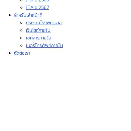
ITA ปี 2568
ITA ปี 2567
สำหรับเจ้าหน้าที่
ประกาศโรงพยาบาล
เว็บไซต์ภายใน
เอกสารภายใน
เบอร์โทรศัพท์ภายใน
ติดต่อเรา
3. มีรายงานผลการอบรม
เรื่องผลประโยชน์ทับซ้อนโดย
ใช้หลักสูตรต้านทุจริตศึกษา
(Anti-Corruption