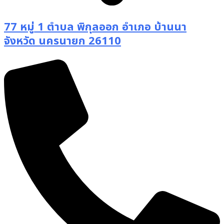
77 หมู่ 1 ตำบล พิกุลออก อำเภอ บ้านนา
จังหวัด นครนายก 26110