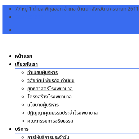
Skip
77 หมู่ 1 ตำบล พิกุลออก อำเภอ บ้านนา จังหวัด นครนายก 261
to
037-381832
content
หน้าแรก
เกี่ยวกับเรา
ทำเนียบผู้บริหาร
วิสัยทัศน์ พันธกิจ ค่านิยม
ยุทธศาสตร์โรงพยาบาล
โครงสร้างโรงพยาบาล
นโยบายผู้บริหาร
ปฏิญญาคุณธรรมประจำโรงพยาบาล
คณะกรรมการจริยธรรม
บริการ
การให้บริการประจำวัน