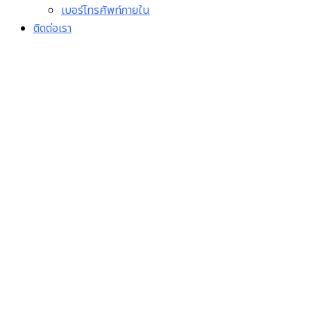
เบอร์โทรศัพท์ภายใน
ติดต่อเรา
1. มีคู่มือปฏิบัติการการ
ดำเนินงานเรื่องร้องเรียนการ
ปฏิบัติงานหรือการให้บริการ
ของเจ้าหน้าที่ภายในหน่วย
งาน ที่มีแบบฟอร์มการเผย
แพร่ข้อมูลต่อสาธารณะผ่าน
เว็บไซต์ของหน่วยงาน