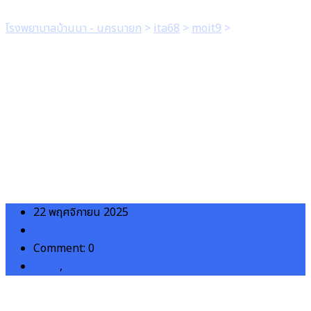
โรงพยาบาลบ้านนา - นครนายก
>
ita68
>
moit9
>
1. มีคู่มือปฏิบัติ
การการดำเนินงานเรื่องร้องเรียนการปฏิบัติงานหรือการให้บริการของ
เจ้าหน้าที่ภายในหน่วยงาน ที่มีแบบฟอร์มการเผยแพร่ข้อมูลต่อ
สาธารณะผ่านเว็บไซต์ของหน่วยงาน
22 พฤศจิกายน 2025
admin
Comment: 0
ita68
,
moit9
MOIT9(1)คู่มือข้อร้องเรียน_2_กย._68
Download