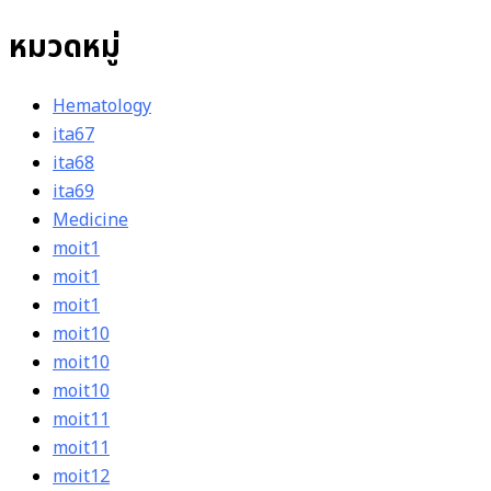
หมวดหมู่
Hematology
ita67
ita68
ita69
Medicine
moit1
moit1
moit1
moit10
moit10
moit10
moit11
moit11
moit12